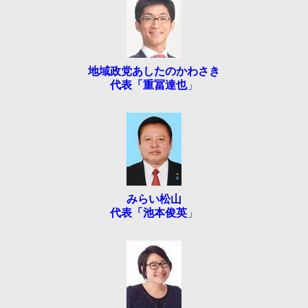
地域政党あしたのかわさき
代表「重冨達也
」
みらい松山
代表「池本俊英
」