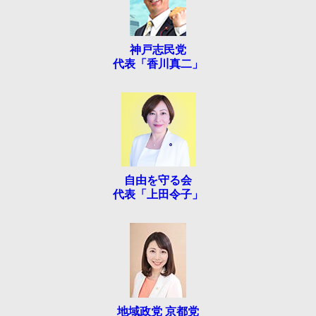
神戸志民党
代表「香川真二」
自由を守る会
代表「上田令子」
地域政党 京都党