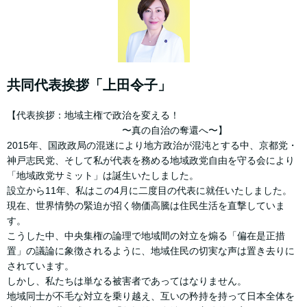
共同代表挨拶「上田令子」
【代表挨拶：地域主権で政治を変える！
〜真の自治の奪還へ〜】
2015年、国政政局の混迷により地方政治が混沌とする中、京都党・
神戸志民党、そして私が代表を務める地域政党自由を守る会により
「地域政党サミット」は誕生いたしました。
設立から11年、私はこの4月に二度目の代表に就任いたしました。
現在、世界情勢の緊迫が招く物価高騰は住民生活を直撃していま
す。
こうした中、中央集権の論理で地域間の対立を煽る「偏在是正措
置」の議論に象徴されるように、地域住民の切実な声は置き去りに
されています。
しかし、私たちは単なる被害者であってはなりません。
地域同士が不毛な対立を乗り越え、互いの矜持を持って日本全体を