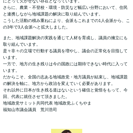
にとって欠かせない存在となっています。
さらに、農業・不登校・環境・防災など幅広い分野において、住民
と連携しながら地域課題の解決に取り組んでいます。
こうした活動の積み重ねにより、会派もこれまでの1人会派から、こ
の3年で3人会派へと拡大しました。
また、地域課題解決の実践を通じて人材を育成し、議員の擁立にも
取り組んでいます。
是々非々の立場で行動する議員を増やし、議会の正常化を目指して
います。
一方で、地方の生き残りは今の国政には期待できない時代に入って
います。
だからこそ、全国の志ある地域政党・地方議員が結束し、地域課題
の解決を軸に、地方から政治を変えていく必要があります。
それ以外に日本が生き残る道はないという確信と覚悟をもって、今
回、代表に就任させて頂きました。
地域政党サミット共同代表 地域政党ふくちやま
福知山市議会議員 荒川浩司