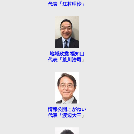
代表「江村理沙」
地域政党 福知山
代表「荒川浩司
」
情報公開こがねい
代表「渡辺大三
」