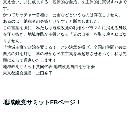
支え合い、共に成長する「包摂的な自治」を主体的に実現すべきで
す。
かつてサッチャー首相は「公金などというものは存在しません。
あるのは、納税者の身銭だけです」と断言しました。
この言葉を胸に、私たちは既成政党の利権やバラマキに消える身銭
を守り抜き、地域住民が主役となる「真の自治」を取り戻さねばな
りません。
「地域主権で政治を変える！」との決意を掲げ、全国の仲間と共に
自治の灯を灯し、草の根から民主主義を再起動させるべく、私は先
頭に立って邁進いたします！
地域政党サミット共同代表 地域政党自由を守る会
東京都議会議員 上田令子
地域政党サミットFBページ！